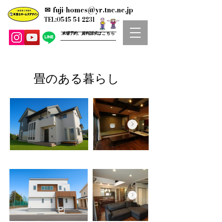
✉
fuji-homes@yr.tnc.ne.jp
TEL:0545-54-2231
来場予約、資料請求はこちら
​畳のある暮らし